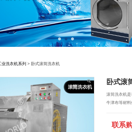
筒洗衣机
工业洗衣机系列
>
卧式滚筒洗衣机
卧式滚
滚筒洗衣机是
牛津布等材料
联系