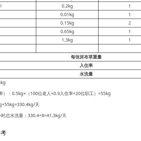
巾
0.2kg
1
0.01kg
1
0.15kg
2
0.65kg
1
1.3kg
1
每张床布草重量
入住率
水洗量
kg
：0.5kg×（100位老人×0.9入住率+20位职工）=55kg
55kg=330.4kg/天
水洗量：330.4÷8=41.3kg/天
参考