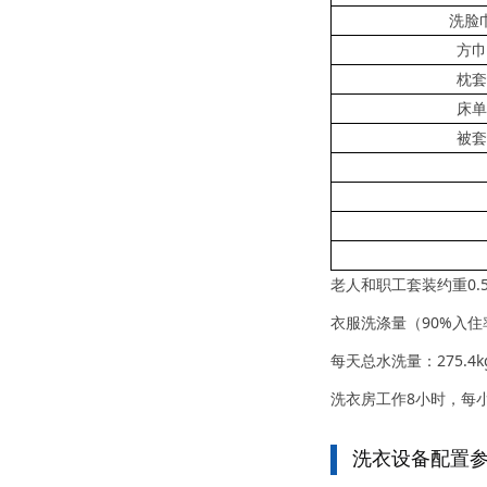
洗脸
方巾
枕套
床单
被套
老人和职工套装约重0.5
衣服洗涤量（90%入住率）
每天总水洗量：275.4kg+
洗衣房工作8小时，每小时总
洗衣设备配置