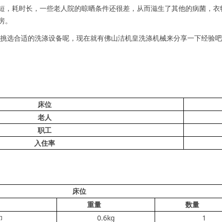
短，耗时长，一些老人院的晾晒条件还很差，从而滋生了其他的病菌，衣
房。
选合适的洗涤设备呢，现在就有佛山洁机皇洗涤机械来分享一下经验吧
床位
老人
职工
入住率
床位
种类
重量
数
巾
0.6kg
1